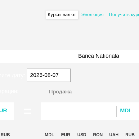
Курсы валют
Эволюция
Получить кур
Banca Nationala
ите дату:
купка
Продажа
ерации:
=
UR
MDL
RUB
MDL
EUR
USD
RON
UAH
RUB