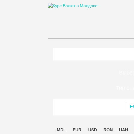
Выбер
По
Тип оп
E
MDL
EUR
USD
RON
UAH