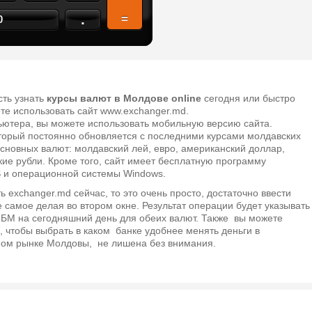
.
=
0
сть узнать
курсы валют в Молдове online
сегодня или быстро
ете использовать сайт www.exchanger.md.
ьютера, вы можете использовать мобильную версию сайта.
оторый постоянно обновляется с последними курсами молдавских
сновных валют: молдавский лей, евро, американский доллар,
кие рубли. Кроме того, сайт имеет бесплатную программу
S и операционной системы Windows.
 exchanger.md сейчас, то это очень просто, достаточно ввести
 самое делая во втором окне. Результат операции будет указывать
М на сегодняшний день для обеих валют. Также вы можете
, чтобы выбрать в каком банке удобнее менять деньги в
ом рынке Молдовы, не лишена без внимания.