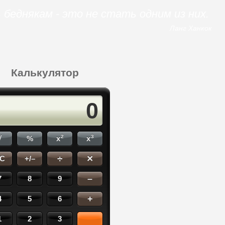
 беднякам - это не стать одним из них.
Ланг Ханкок
Калькулятор
0
2
3
√
%
x
x
×
÷
C
+/–
–
7
8
9
+
4
5
6
1
2
3