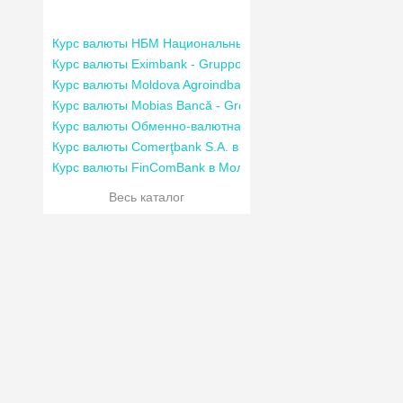
Курс валюты НБМ Национальный банк Молдовы
Курс валюты Eximbank - Gruppo Veneto Banca в Молдове
Курс валюты Moldova Agroindbank в Молдове
Курс валюты Mobias Bancă - Groupe Societe Generale
Курс валюты Обменно-валютная касса “Deghest”
Курс валюты Comerţbank S.A. в Молдове
Курс валюты FinComBank в Молдове
Весь каталог