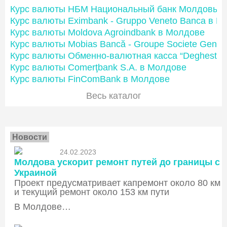
Курс валюты НБМ Национальный банк Молдовы
Курс валюты Eximbank - Gruppo Veneto Banca в М
Курс валюты Moldova Agroindbank в Молдове
Курс валюты Mobias Bancă - Groupe Societe Gener
Курс валюты Обменно-валютная касса “Deghest”
Курс валюты Comerţbank S.A. в Молдове
Курс валюты FinComBank в Молдове
Весь каталог
Новости
24.02.2023
Молдова ускорит ремонт путей до границы с
Украиной
Проект предусматривает капремонт около 80 км
и текущий ремонт около 153 км пути
В Молдове…