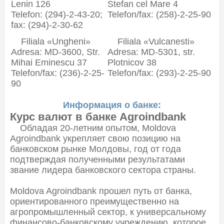
Lenin 126
Stefan cel Mare 4
Telefon: (294)-2-43-20;
Telefon/fax: (258)-2-25-90
fax: (294)-2-30-62
Filiala «Ungheni»
Filiala «Vulcanesti»
Adresa: MD-3600, Str.
Adresa: MD-5301, str.
Mihai Eminescu 37
Plotnicov 38
Telefon/fax: (236)-2-25-
Telefon/fax: (293)-2-25-90
90
Информация о банке:
Курс валют в банке Agroindbank
Обладая 20-летним опытом, Moldova
Agroindbank укрепляет свою позицию на
банковском рынке Молдовы, год от года
подтверждая полученными результатами
звание лидера банковского сектора страны.
Moldova Agroindbank прошел путь от банка,
ориентированного преимущественно на
агропромышленный сектор, к универсальному
финансово-банковскому учреждению, которое