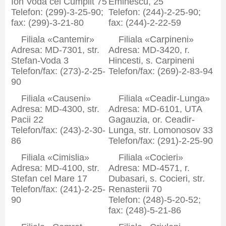
Ion Voda cel Cumplit 75
Eminescu, 25
Telefon: (299)-3-25-90;
Telefon: (244)-2-25-90;
fax: (299)-3-21-80
fax: (244)-2-22-59
Filiala «Cantemir»
Filiala «Carpineni»
Adresa: MD-7301, str.
Adresa: MD-3420, r.
Stefan-Voda 3
Hincesti, s. Carpineni
Telefon/fax: (273)-2-25-
Telefon/fax: (269)-2-83-94
90
Filiala «Causeni»
Filiala «Ceadir-Lunga»
Adresa: MD-4300, str.
Adresa: MD-6101, UTA
Pacii 22
Gagauzia, or. Ceadir-
Telefon/fax: (243)-2-30-
Lunga, str. Lomonosov 33
86
Telefon/fax: (291)-2-25-90
Filiala «Cimislia»
Filiala «Cocieri»
Adresa: MD-4100, str.
Adresa: MD-4571, r.
Stefan cel Mare 17
Dubasari, s. Cocieri, str.
Telefon/fax: (241)-2-25-
Renasterii 70
90
Telefon: (248)-5-20-52;
fax: (248)-5-21-86