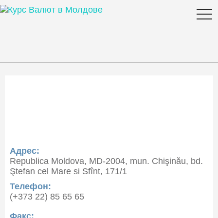
togg
navi
Курс валюты Moldova
Agroindbank в Молдове
Адрес:
Republica Moldova, MD-2004, mun. Chişinău, bd.
Ştefan cel Mare si Sfînt, 171/1
Телефон:
(+373 22) 85 65 65
Факс: