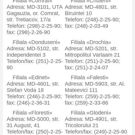
Filiala «Comrat»
Filiala «Criuleni»
Adresa: MD-3101, UTA
Adresa: MD-4801, str.
Gagauzia, or. Comrat,
Biruintei 10
str. Tretiacov, 17/a
Telefon: (248)-2-25-90;
Telefon: (298)-2-25-90;
fax: (248)-2-03-49
fax: (298)-2-26-90
Filiala «Donduseni»
Filiala «Drochia»
Adresa: MD-5102, str.
Adresa: MD-5201, str.
Independentei 3
Mitropolitul Varlaam 21
Telefon/fax: (251)-2-25-
Telefon: (251)-2-25-90;
90
fax: (251)-2-24-07
Filiala «Edinet»
Filiala «Falesti»
Adresa: MD-4601, str.
Adresa: MD-5903, str. Al.
Stefan Voda 18
Mateevici 111
Telefon: (246)-2-25-90;
Telefon: (259)-2-25-90;
fax: (246)-2-36-31
fax: (259)-2-33-86
Filiala «Floresti»
Filiala «Glodeni»
Adresa: MD-5000, str.
Adresa: MD-4901, str.
31 August, 41
Tricolorului 21
Telefon/fax: (250)-2-25-
Telefon/fax: (249)-2-25-90