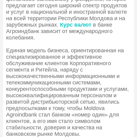
предлагает сегодня широкий спектр продуктов
и услуг в национальной и иностранной валюте
на всей территории Республики Молдова и на
зарубежных рынках.
Курс валют
в банке
Агроиндбанк зависит от международного
колебания.
Единая модель бизнеса, ориентированная на
специализированное и эффективное
обслуживание клиентов Корпоративного
сегмента и Ритейла, наряду с
высококачественными информационными и
телекоммуникационными системами,
конкурентоспособными продуктами и услугами,
высококвалифицированным персоналом и
развитой дистрибьюторской сетью, явились
предпосылками к тому, чтобы Moldova
Agroindbank стал банком «номер один» для
клиентов, а его имя стало символом
стабильности, доверия и качества на
банковском рынке Молдовы.