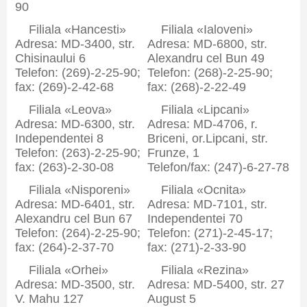
90
Filiala «Hancesti»
Filiala «Ialoveni»
Adresa: MD-3400, str.
Adresa: MD-6800, str.
Chisinaului 6
Alexandru cel Bun 49
Telefon: (269)-2-25-90;
Telefon: (268)-2-25-90;
fax: (269)-2-42-68
fax: (268)-2-22-49
Filiala «Leova»
Filiala «Lipcani»
Adresa: MD-6300, str.
Adresa: MD-4706, r.
Independentei 8
Briceni, or.Lipcani, str.
Telefon: (263)-2-25-90;
Frunze, 1
fax: (263)-2-30-08
Telefon/fax: (247)-6-27-78
Filiala «Nisporeni»
Filiala «Ocnita»
Adresa: MD-6401, str.
Adresa: MD-7101, str.
Alexandru cel Bun 67
Independentei 70
Telefon: (264)-2-25-90;
Telefon: (271)-2-45-17;
fax: (264)-2-37-70
fax: (271)-2-33-90
Filiala «Orhei»
Filiala «Rezina»
Adresa: MD-3500, str.
Adresa: MD-5400, str. 27
V. Mahu 127
August 5