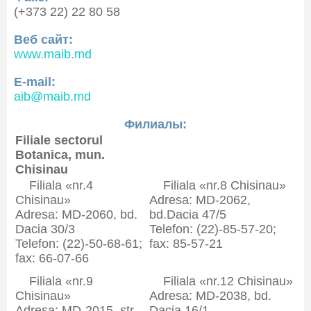
(+373 22) 22 80 58
Веб сайт:
www.maib.md
E-mail:
aib@maib.md
Филиалы:
Filiale sectorul
Botanica, mun.
Chisinau
Filiala «nr.4
Filiala «nr.8 Chisinau»
Chisinau»
Adresa: MD-2062,
Adresa: MD-2060, bd.
bd.Dacia 47/5
Dacia 30/3
Telefon: (22)-85-57-20;
Telefon: (22)-50-68-61;
fax: 85-57-21
fax: 66-07-66
Filiala «nr.9
Filiala «nr.12 Chisinau»
Chisinau»
Adresa: MD-2038, bd.
Adresa: MD-2015, str.
Dacia 16/1