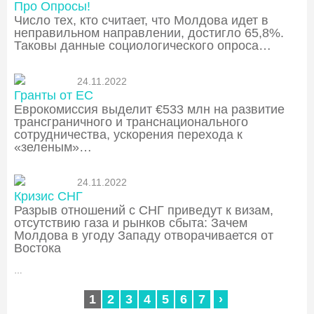
Про Опросы!
Число тех, кто считает, что Молдова идет в
неправильном направлении, достигло 65,8%.
Таковы данные социологического опроса…
24.11.2022
Гранты от ЕС
Еврокомиссия выделит €533 млн на развитие
трансграничного и транснационального
сотрудничества, ускорения перехода к
«зеленым»…
24.11.2022
Кризис СНГ
Разрыв отношений с СНГ приведут к визам,
отсутствию газа и рынков сбыта: Зачем
Молдова в угоду Западу отворачивается от
Востока
…
1
2
3
4
5
6
7
›