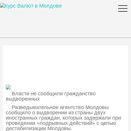
togg
navi
Молдова выдворила двух
иностранцев за «подрывные
действия»
Власти не сообщили гражданство
выдворенных
Разведывательное агентство Молдовы
сообщило о выдворении из страны двух
иностранных граждан, которых задержали при
проведении «подрывных действий» с целью
дестабилизации Молдовы.