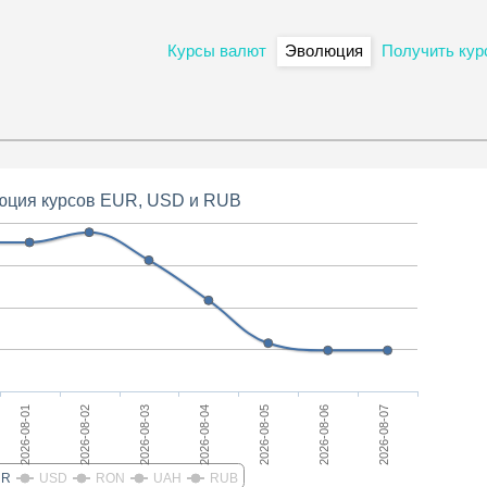
Курсы валют
Эволюция
Получить кур
юция курсов EUR, USD и RUB
2026-08-02
2026-08-07
2026-08-04
2026-08-01
2026-08-06
2026-08-03
2026-08-05
UR
USD
RON
UAH
RUB