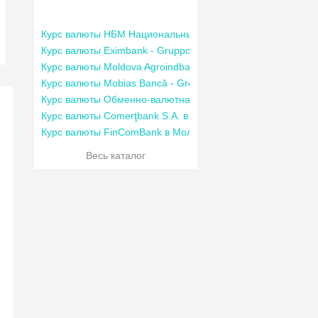
Курс валюты НБМ Национальный банк Молдовы
Курс валюты Eximbank - Gruppo Veneto Banca в Молдове
Курс валюты Moldova Agroindbank в Молдове
Курс валюты Mobias Bancă - Groupe Societe Generale
Курс валюты Обменно-валютная касса “Deghest”
Курс валюты Comerţbank S.A. в Молдове
Курс валюты FinComBank в Молдове
Весь каталог