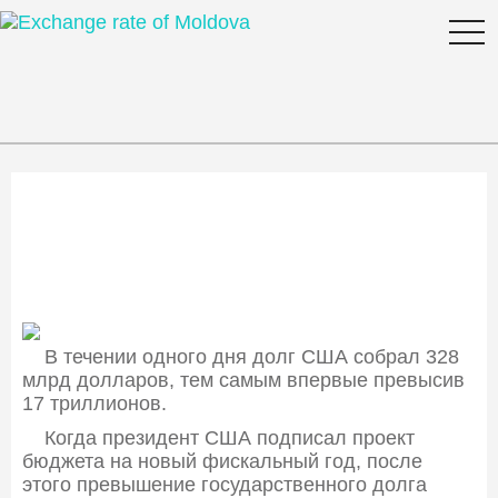
togg
navi
Госдолг США за день вырос
на 328 миллиардов долларов
В течении одного дня долг США собрал 328
млрд долларов, тем самым впервые превысив
17 триллионов.
Когда президент США подписал проект
бюджета на новый фискальный год, после
этого превышение государственного долга