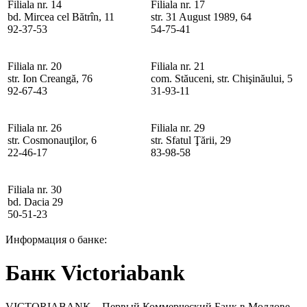
Filiala nr. 14
Filiala nr. 17
bd. Mircea cel Bătrîn, 11
str. 31 August 1989, 64
92-37-53
54-75-41
Filiala nr. 20
Filiala nr. 21
str. Ion Creangă, 76
com. Stăuceni, str. Chişinăului, 5
92-67-43
31-93-11
Filiala nr. 26
Filiala nr. 29
str. Cosmonauţilor, 6
str. Sfatul Ţării, 29
22-46-17
83-98-58
Filiala nr. 30
bd. Dacia 29
50-51-23
Информация о банке:
Банк Victoriabank
VICTORIABANK – Первый Коммерческий Банк в Молдове,