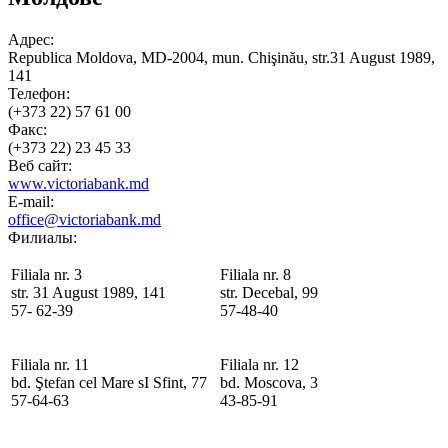
Адрес:
Republica Moldova, MD-2004, mun. Chişinău, str.31 August 1989,
141
Телефон:
(+373 22) 57 61 00
Факс:
(+373 22) 23 45 33
Веб сайт:
www.victoriabank.md
E-mail:
office@victoriabank.md
Филиалы:
Filiala nr. 3
Filiala nr. 8
str. 31 August 1989, 141
str. Decebal, 99
57- 62-39
57-48-40
Filiala nr. 11
Filiala nr. 12
bd. Ştefan cel Mare sI Sfint, 77
bd. Moscova, 3
57-64-63
43-85-91