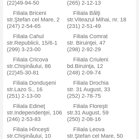
(22)49-94-50
(265) 2-12-13
Filiala Briceni
Filiala Bălţi
str.Ştefan cel Mare, 2
str.Viteazul Mihai, nr. 18
(247) 2-54-65
(231) 2-51-49
Filiala Cahul
Filiala Comrat
str.Republicii, 15/6-1
str. Biruinţei, 47
(299) 3-23-00
(298) 2-92-29
Filiala Cricova
Filiala Criuleni
str.Chişinăului, 86
bd.Biruinţa, 12
(22)45-30-81
(248) 2-09-74
Filiala Donduşeni
Filiala Drochia
str.Lazo S., 16
str. 31 August, 33
(251) 2-13-00
(252) 2-78-75
Filiala Edineţ
Filiala Floreşti
str.Independenţei, 106
str.31 August, 59
(246) 2-53-83
(250) 2-08-16
Filiala Hînceşti
Filiala Leova
str.Chişinăului, 10
str.Ştefan cel Mare, 50