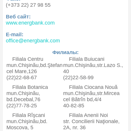
(+373 22) 27 98 55
Веб сайт:
www.energbank.com
E-mail:
office@energbank.com
Филиалы:
Filiala Centru
Filiala Buiucani
mun.Chişinău,bd.Ştefan
mun.Chişinău,str.Lazo S.,
cel Mare,126
40
(22)22-68-67
(22)22-58-99
Filiala Botanica
Filiala Ciocana Nouă
mun.Chişinău,
mun.Chişinău,str.Mircea
bd.Decebal,76
cel Bătrîn bd,4/4
(22)77-78-25
40-82-85
Filiala Rîşcani
Filiala Anenii Noi
mun.Chişinău,bd.
str. Concilierii Naţionale,
Moscova, 5
2A, nr. 36