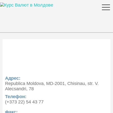
togg
navi
Курс валюты Energbank
S.A. в Молдове
Адрес:
Republica Moldova, MD-2001, Chisinau, str. V.
Alecsandri, 78
Телефон:
(+373 22) 54 43 77
Факс: