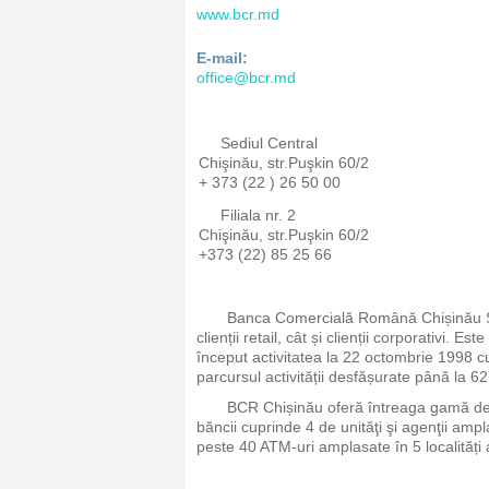
www.bcr.md
E-mail:
office@bcr.md
Sediul Central
Chişinău, str.Puşkin 60/2
+ 373 (22 ) 26 50 00
Filiala nr. 2
Chişinău, str.Puşkin 60/2
+373 (22) 85 25 66
Banca Comercială Română Chișinău S.A
clienții retail, cât și clienții corporativi.
început activitatea la 22 octombrie 1998 c
parcursul activității desfășurate până la 
BCR Chișinău oferă întreaga gamă de se
băncii cuprinde 4 de unităţi şi agenţii amp
peste 40 ATM-uri amplasate în 5 localități 