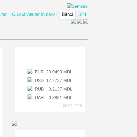
utar
Cursul valutar în bănci
Bănci
Ştiri
Cursul valutar al BNM
EUR
20.0493 MDL
USD
17.3737 MDL
RUB
0.2137 MDL
UAH
0.3881 MDL
08.08.2026
Băncile Moldovei