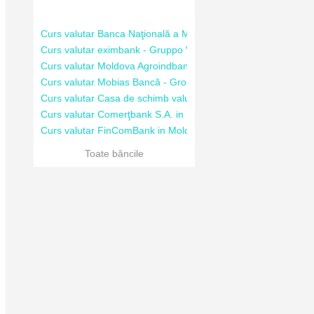
Curs valutar Banca Naţională a Moldovei in Moldova
Curs valutar eximbank - Gruppo Veneto Banca in Moldova
Curs valutar Moldova Agroindbank in Moldova
Curs valutar Mobias Bancă - Groupe Societe Generale
Curs valutar Casa de schimb valutar “Deghest”
Curs valutar Comerţbank S.A. in Moldova
Curs valutar FinComBank in Moldova
Toate băncile