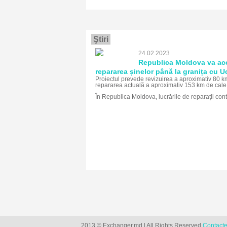
Ştiri
24.02.2023
Republica Moldova va ac
repararea șinelor până la granița cu U
Proiectul prevede revizuirea a aproximativ 80 k
repararea actuală a aproximativ 153 km de cale 
În Republica Moldova, lucrările de reparații co
2013 © Exchanger.md | All Rights Reserved
Contact