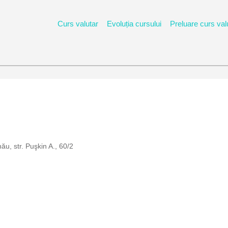
Curs valutar
Evoluția cursului
Preluare curs val
anca Comercială Română in Moldova
u, str. Puşkin A., 60/2