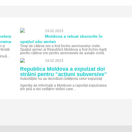
24.02.2023
celera
Moldova a reluat zborurile în
craina
spațiul său aerian
m și
Timp de câteva ore a fost închis aeronavelor civile.
ferată
Spațiul aerian al Republicii Moldova a fost închis marți
pentru câteva ore pentru aeronavele de aviație civilă.
ntinuă…
24.02.2023
Republica Moldova a expulzat doi
străini pentru "acțiuni subversive"
Autoritățile nu au dezvăluit cetățenia celor expulzați
Agenția de informații a Moldovei a raportat expulzarea
din țară a doi cetățeni străini care…
e