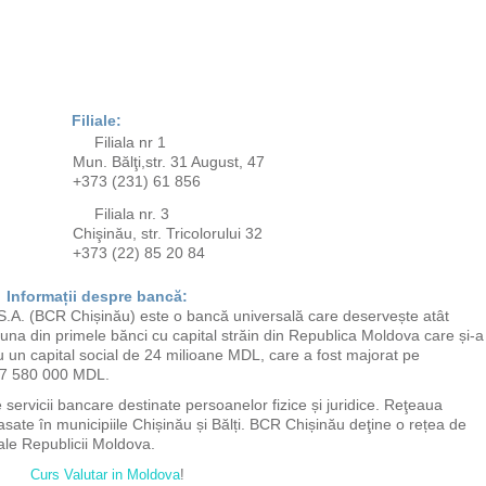
Filiale:
Filiala nr 1
Mun. Bălţi,str. 31 August, 47
+373 (231) 61 856
Filiala nr. 3
Chişinău, str. Tricolorului 32
+373 (22) 85 20 84
Informații despre bancă:
. (BCR Chișinău) este o bancă universală care deservește atât
 Este una din primele bănci cu capital străin din Republica Moldova care și-a
u un capital social de 24 milioane MDL, care a fost majorat pe
627 580 000 MDL.
rvicii bancare destinate persoanelor fizice și juridice. Reţeaua
lasate în municipiile Chișinău și Bălți. BCR Chișinău deţine o rețea de
ale Republicii Moldova.
Curs Valutar in Moldova
!